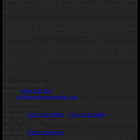
Group - Xưởng sản xuất thi công biển bảng, bảng hiệu quảng
cáo hàng đầu Việt Nam.
Chúng tôi am hiểu thị trường quảng cáo ngoài trời tại Việt Nam,
nắm rõ thông tin về các hình thức và có đủ năng lực để thực
thi các dự án OOH tại 34 tỉnh thành toàn quốc.
Tự hào là đơn vị thực thi những chiến dịch OOH tổng thể cho
các đối tác lớn như
VinGroup, Honda, Panasonic, Bảo Việt,
Techcombank, Novaland, Koreno, Daikin, Thế Giới Di Động,
FPT, Shopee, VNPAY…
Liên hệ
UNIQUE VIỆT NAM
Hotline:
0986 268 555
Email:
info@quangcaongoaitroi.com
Trụ sở chính:
Tầng 17, Tòa nhà Ladeco, 266 Đội Cấn, Phường
Ngọc Hà, Hà Nội
Điện thoại:
(024) 2323 8888
–
(024) 2266 8888
VP HCM:
Tầng 3, Tòa nhà City View, 12 Mạc Đĩnh Chi, Phường
Sài Gòn, Hồ Chí Minh
Điện thoại:
(028) 2268 9999
VP Đà Nẵng:
86 Hồ Trung Lượng, Phường Hòa Xuân, Đà Nẵng