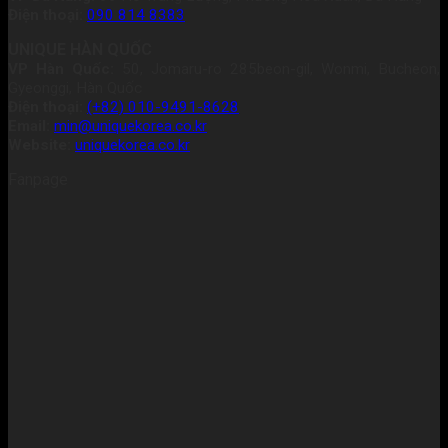
Điện thoại:
090 814 8383
UNIQUE HÀN QUỐC
VP Hàn Quốc:
50, Jomaru-ro 285beon-gil, Wonmi, Bucheon,
Gyeonggi, Hàn Quốc
Điện thoại:
(+82) 010-9491-8628
Email:
min@uniquekorea.co.kr
Website:
uniquekorea.co.kr
Fanpage