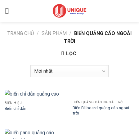
Skip
to
content
TRANG CHỦ
/
SẢN PHẨM
/
BIỂN QUẢNG CÁO NGOÀI
TRỜI
LỌC
BIỂN QUẢNG CÁO NGOÀI TRỜI
BIỂN HIỆU
Biển Billboard quảng cáo ngoài
Biển chỉ dẫn
trời