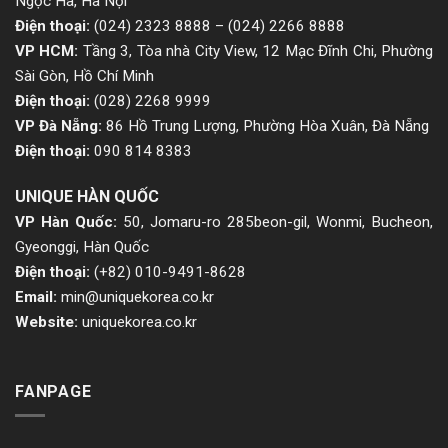
Ngọc Hà, Hà Nội
Điện thoại:
(024) 2323 8888
–
(024) 2266 8888
VP HCM:
Tầng 3, Tòa nhà City View, 12 Mạc Đĩnh Chi, Phường
Sài Gòn, Hồ Chí Minh
Điện thoại:
(028) 2268 9999
VP Đà Nẵng:
86 Hồ Trung Lượng, Phường Hòa Xuân, Đà Nẵng
Điện thoại:
090 814 8383
UNIQUE HÀN QUỐC
VP Hàn Quốc:
50, Jomaru-ro 285beon-gil, Wonmi, Bucheon,
Gyeonggi, Hàn Quốc
Điện thoại:
(+82) 010-9491-8628
Email:
min@uniquekorea.co.kr
Website:
uniquekorea.co.kr
FANPAGE