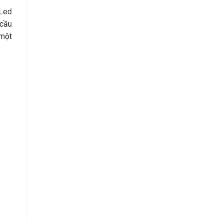
 Led
 cầu
 một