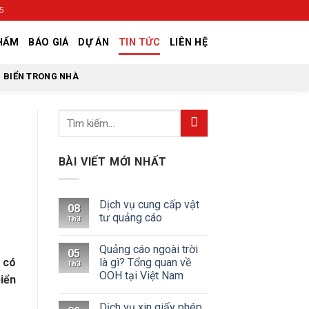
5
HẨM
BÁO GIÁ
DỰ ÁN
TIN TỨC
LIÊN HỆ
BIỂN TRONG NHÀ
BÀI VIẾT MỚI NHẤT
Dịch vụ cung cấp vật
08
tư quảng cáo
Th3
Quảng cáo ngoài trời
05
là gì? Tổng quan về
p có
Th3
OOH tại Việt Nam
biển
Dịch vụ xin giấy phép