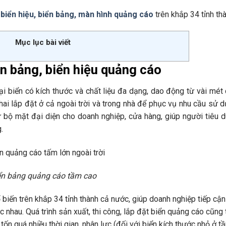
 biển hiệu, biển bảng, màn hình quảng cáo
trên khắp 34 tỉnh thà
Mục lục bài viết
iển bảng, biển hiệu quảng cáo
ại biển có kích thước và chất liệu đa dạng, dao động từ vài mét
khai lắp đặt ở cả ngoài trời và trong nhà để phục vụ nhu cầu sử 
ư bộ mặt đại diện cho doanh nghiệp, cửa hàng, giúp người tiêu 
.
ển bảng quảng cáo tầm cao
biến trên khắp 34 tỉnh thành cả nước, giúp doanh nghiệp tiếp cận
c nhau. Quá trình sản xuất, thi công, lắp đặt biển quảng cáo cũng 
tốn quá nhiều thời gian, nhân lực (đối với biển kích thước nhỏ ở t