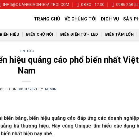
INFO@QUANGCAONGOAITROI.COM
08:30 - 17:30
0986 268 55
TRANG CHỦ
VỀ CHÚNG TÔI
DỊCH VỤ
SẢN P
BIỂN HIỆU
BIỂN CHỮ NỔI
BIỂN ĐIỆN TỬ – LED
BIỂN TẤM LỚN
TIN TỨC
ển hiệu quảng cáo phổ biến nhất Việt
Nam
OSTED ON
30/01/2021
BY
ADMIN
loại biển bảng, biển hiệu quảng cáo đáp ứng các doanh nghiệ
 quảng bá thương hiệu. Hãy cùng Unique tìm hiểu các dạng 
biến nhất hiện nay nhé.