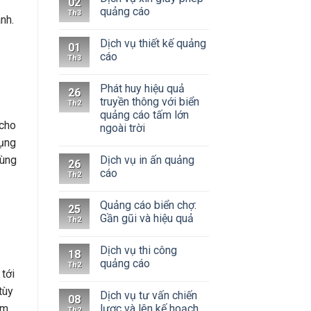
02
quảng cáo
Th3
nh.
Dịch vụ thiết kế quảng
01
cáo
Th3
Phát huy hiệu quả
26
truyền thông với biển
Th2
quảng cáo tấm lớn
 cho
ngoài trời
dụng
Dịch vụ in ấn quảng
dùng
26
cáo
Th2
Quảng cáo biển chợ:
25
Gần gũi và hiệu quả
Th2
Dịch vụ thi công
18
quảng cáo
Th2
 tới
tùy
Dịch vụ tư vấn chiến
08
lược và lên kế hoạch
ầm
Th2