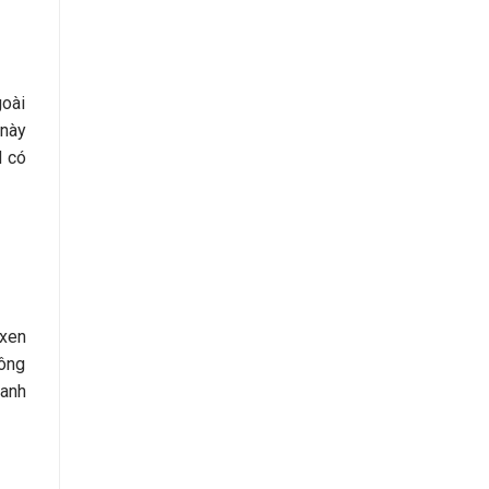
goài
 này
d có
 xen
hông
ranh