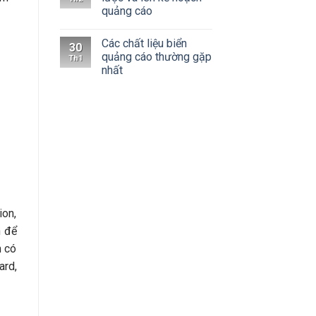
quảng cáo
Các chất liệu biển
30
quảng cáo thường gặp
Th1
nhất
ion,
h để
m có
ard,