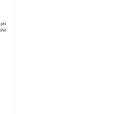
 phí
 phố