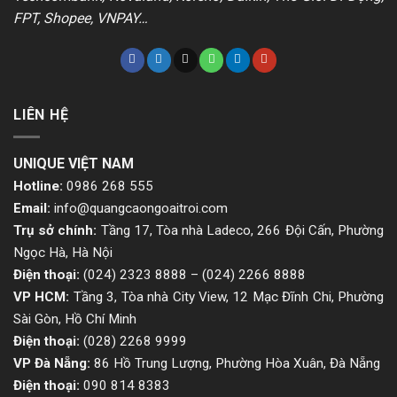
FPT, Shopee, VNPAY…
LIÊN HỆ
UNIQUE VIỆT NAM
Hotline:
0986 268 555
Email:
info@quangcaongoaitroi.com
Trụ sở chính:
Tầng 17, Tòa nhà Ladeco, 266 Đội Cấn, Phường
Ngọc Hà, Hà Nội
Điện thoại:
(024) 2323 8888
–
(024) 2266 8888
VP HCM:
Tầng 3, Tòa nhà City View, 12 Mạc Đĩnh Chi, Phường
Sài Gòn, Hồ Chí Minh
Điện thoại:
(028) 2268 9999
VP Đà Nẵng:
86 Hồ Trung Lượng, Phường Hòa Xuân, Đà Nẵng
Điện thoại:
090 814 8383