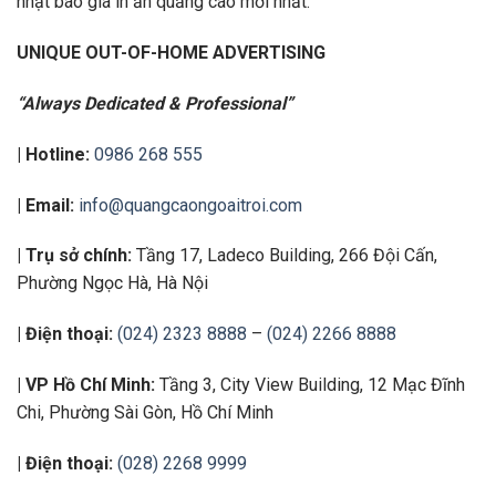
nhật báo giá in ấn quảng cáo mới nhất.
UNIQUE OUT-OF-HOME ADVERTISING
“Always Dedicated & Professional”
| Hotline:
0986 268 555
| Email:
info@quangcaongoaitroi.com
| Trụ sở chính:
Tầng 17, Ladeco Building, 266 Đội Cấn,
Phường Ngọc Hà, Hà Nội
| Điện thoại:
(024) 2323 8888
–
(024) 2266 8888
| VP Hồ Chí Minh:
Tầng 3, City View Building, 12 Mạc Đĩnh
Chi, Phường Sài Gòn, Hồ Chí Minh
| Điện thoại:
(028) 2268 9999