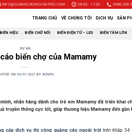
INFO@QUANGCAONGOAITROI.COM
08:30 - 17:30
0986 268 
TRANG CHỦ
VỀ CHÚNG TÔI
DỊCH VỤ
SẢN P
BIỂN HIỆU
BIỂN CHỮ NỔI
BIỂN ĐIỆN TỬ – LED
BIỂN TẤM LỚN
DỰ ÁN
 cáo biển chợ của Mamamy
OSTED ON
30/01/2021
BY
ADMIN
 mình, nhãn hàng dành cho trẻ em Mamamy đã triển khai ch
 quả truyền thông cực tốt, giúp thương hiệu Mamamy đến gần
g cấp dịch vụ thi công quảng cáo ngoài trời
trên khắp 34 