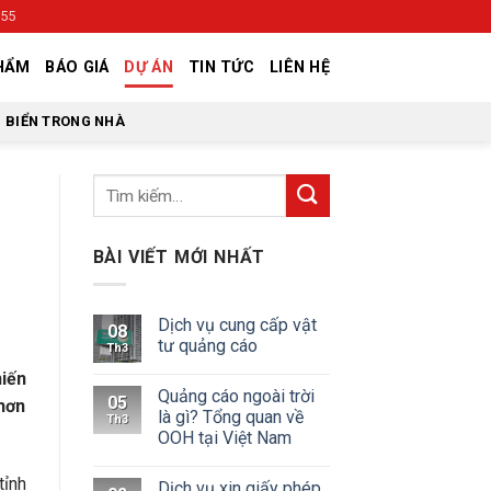
555
HẨM
BÁO GIÁ
DỰ ÁN
TIN TỨC
LIÊN HỆ
BIỂN TRONG NHÀ
BÀI VIẾT MỚI NHẤT
Dịch vụ cung cấp vật
08
tư quảng cáo
Th3
iến
Quảng cáo ngoài trời
05
 hơn
là gì? Tổng quan về
Th3
OOH tại Việt Nam
tỉnh
Dịch vụ xin giấy phép