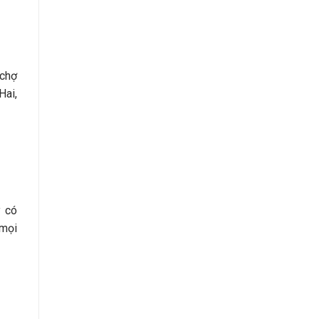
 chợ
Hai,
y có
 mọi