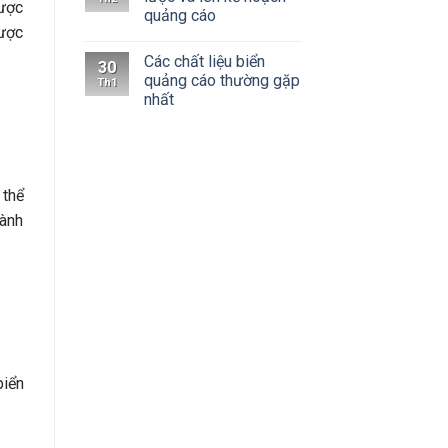
được
quảng cáo
được
Các chất liệu biển
30
quảng cáo thường gặp
Th1
nhất
 thể
gành
biển