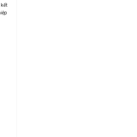
 kết
hiệp