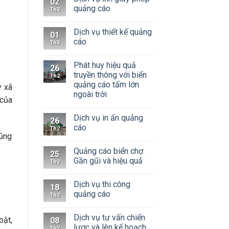
02
quảng cáo
Th3
Dịch vụ thiết kế quảng
01
cáo
Th3
Phát huy hiệu quả
26
truyền thông với biển
Th2
quảng cáo tấm lớn
y xã
ngoài trời
 của
Dịch vụ in ấn quảng
26
cáo
Th2
cũng
Quảng cáo biển chợ:
25
Gần gũi và hiệu quả
Th2
Dịch vụ thi công
18
quảng cáo
Th2
Dịch vụ tư vấn chiến
bật,
08
lược và lên kế hoạch
Th2